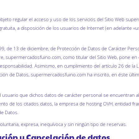
objeto regular el acceso y uso de los servicios del Sitio Web sup
atuita, a disposición de los usuarios de Internet (en adelante «
999, de 13 de diciembre, de Protección de Datos de Carácter Per
e, supermercadosfuino.com, como titular del Sitio Web, pone en c
esponsabilidad. Asimismo, en cumplimiento del artículo 26 de la LO
ón de Datos, supermercadosfuino.com ha inscrito, en éste último,
usuario que dichos datos de carácter personal se encuentran al
ento de los citados datos, la empresa de hosting OVH, entidad fra
de Datos.
luntaria, expresa, inequívoca y sin ningún tipo de reservas.
cación y Cancelación de datos