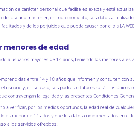
mación de carácter personal que facilite es exacta y está actual
ón del usuario mantener, en todo momento, sus datos actualizados,
 facilitados y de los perjuicios que pueda causar por ello a LA WEB
por menores de edad
igido a usuarios mayores de 14 años, teniendo los menores a esta
omprendidas entre 14 y 18 años que informen y consulten con sus
, el usuario y, en su caso, sus padres o tutores serán los únicos
que contravengan la legalidad y las presentes Condiciones Gener
cho a verificar, por los medios oportunos, la edad real de cualquie
do es menor de 14 años y que los datos cumplimentados en el for
so a los servicios ofrecidos.