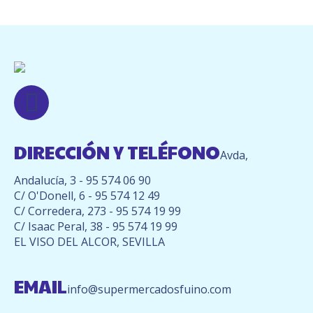
Encuéntranos en:
Facebook
page
DIRECCIÓN Y TELÉFONO
opens
Avda,
in
Andalucía, 3 -
95 574 06 90
new
C/ O'Donell, 6 -
95 574 12 49
window
C/ Corredera, 273 -
95 574 19 99
C/ Isaac Peral, 38 -
95 574 19 99
EL VISO DEL ALCOR, SEVILLA
EMAIL
info@supermercadosfuino.com